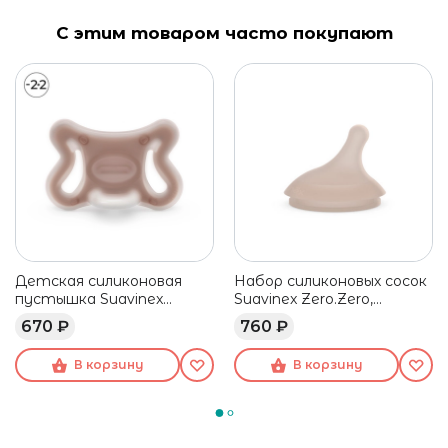
С этим товаром часто покупают
Детская силиконовая
Набор силиконовых сосок
пустышка Suavinex
Suavinex Zero.Zero,
Zero.Zero темно-бежевая,
адаптивный поток, 0+
670 ₽
760 ₽
-2/2 мес
мес, 2 шт
В корзину
В корзину