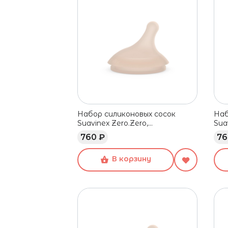
Набор силиконовых сосок
Наб
Suavinex Zero.Zero,
Sua
адаптивный поток, 0+ мес, 2
ада
760 ₽
76
шт
шт
В корзину