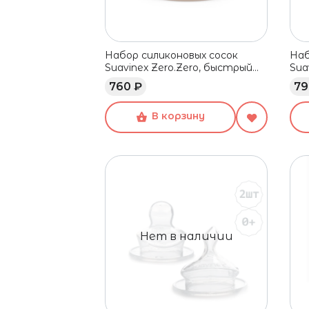
Набор силиконовых сосок
Наб
Suavinex Zero.Zero, быстрый
Sua
поток, 6+ мес, 2 шт
пот
760 ₽
79
В корзину
Нет в наличии