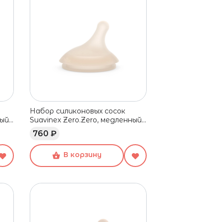
Набор силиконовых сосок
ный
Suavinex Zero.Zero, медленный
поток, 0+ мес, 2 шт
760 ₽
В корзину