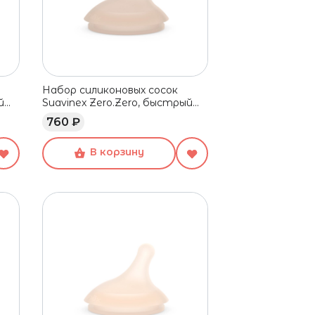
Набор силиконовых сосок
й
Suavinex Zero.Zero, быстрый
поток, 6+ мес, 2 шт
760 ₽
В корзину