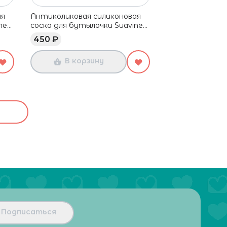
ая
Антиколиковая силиконовая
ex,
соска для бутылочки Suavinex,
шт
быстрый поток, 6+ мес, 2 шт
450 ₽
В корзину
Подписаться