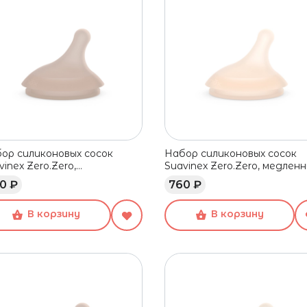
ор силиконовых сосок
Набор силиконовых сосок
vinex Zero.Zero,
Suavinex Zero.Zero, медлен
птивный поток, 0+ мес, 2
поток, 0+ мес, 2 шт
0 ₽
760 ₽
В корзину
В корзину