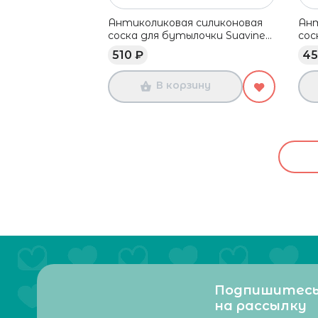
Антиколиковая силиконовая
Ант
соска для бутылочки Suavinex,
сос
медленный поток, 0-6 мес, 2
мед
510 ₽
45
шт
шт
В корзину
Подпишитес
на рассылку