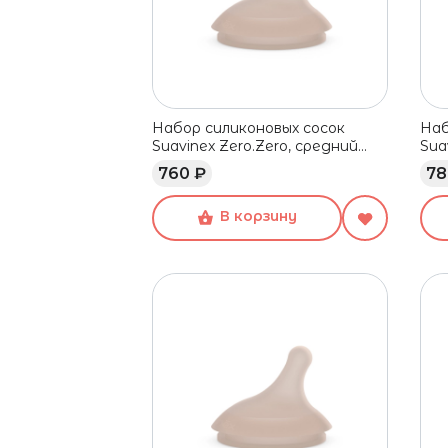
Набор силиконовых сосок
Наб
Suavinex Zero.Zero, средний
Sua
поток, 3+ мес, 2 шт
пот
760 ₽
78
В корзину