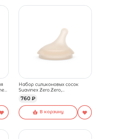
ая
Набор силиконовых сосок
ex,
Suavinex Zero.Zero,
 шт
адаптивный поток, 0+ мес, 2
760 ₽
шт
В корзину