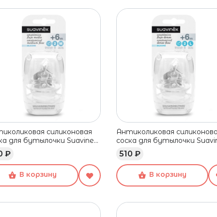
иколиковая силиконовая
Антиколиковая силиконов
ка для бутылочки Suavinex,
соска для бутылочки Suavin
дний поток, 6+ мес, 2 шт
быстрый поток, 6+ мес, 2
0 ₽
510 ₽
В корзину
В корзину