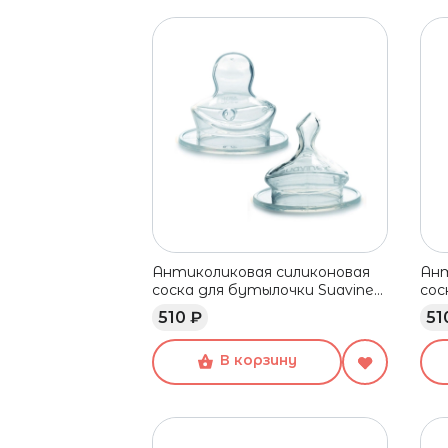
Антиколиковая силиконовая
Ант
соска для бутылочки Suavinex,
сос
средний поток, 0+ мес, 2 шт
сре
510 ₽
51
В корзину