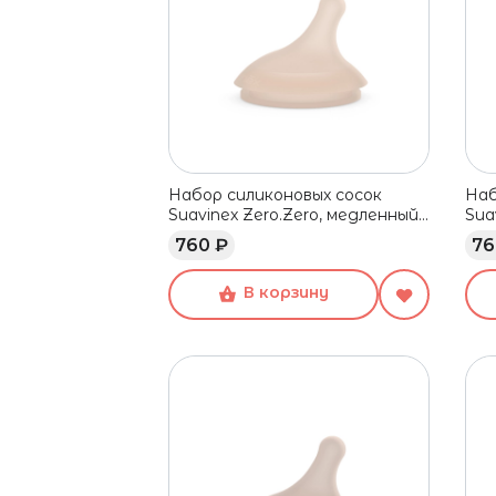
Набор силиконовых сосок
Наб
Suavinex Zero.Zero, медленный
Sua
поток, 0+ мес, 2 шт
пот
760 ₽
76
В корзину