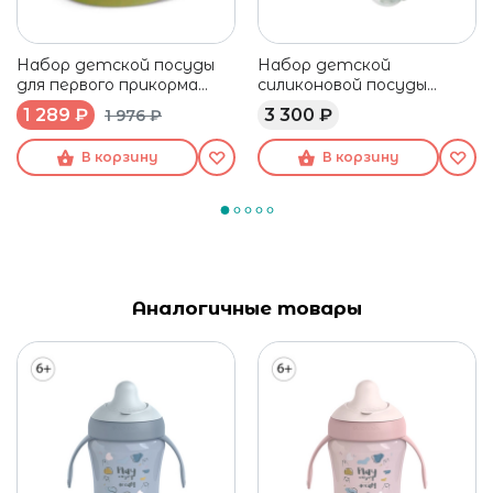
Набор детской посуды
Набор детской
для первого прикорма
силиконовой посуды
Suavinex 6 мес+
BEABA 4 предмета
1 289 ₽
3 300 ₽
1 976 ₽
зеленый
В корзину
В корзину
Аналогичные товары