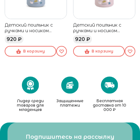
Детский поильник с
Детский поильник с
ручками и носиком
ручками и носиком
Suavinex голубой, 200 мл
Suavinex розовый, 200 мл
920 ₽
920 ₽
В корзину
В корзину
Лидер среди
Защищенные
Бесплатная
товаров для
платежи
доставка от 10
младенцев
000 ₽
Подпишитесь на рассылку