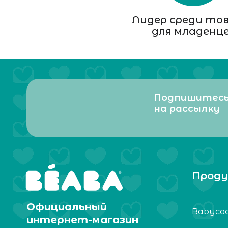
Лидер среди то
для младенц
Подпишитес
на рассылку
Проду
Официальный
Babyco
интернет-магазин