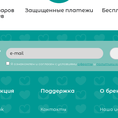
варов
Защищенные платежи
Бесп
ев
ь
Я ознакомлен и согласен с условиями
оферты
и
политики 
кция
Поддержка
О бре
ok
Контакты
Наша и