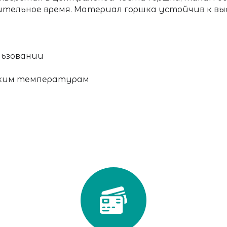
ительное время. Материал горшка устойчив к в
льзовании
зким температурам