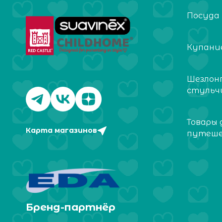
Посуда
Купание
Шезлон
стульч
Товары 
Карта магазинов
путеш
Бренд-партнёр