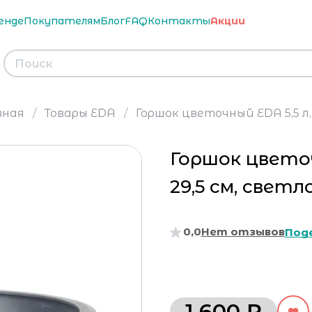
енде
Покупателям
Блог
FAQ
Контакты
Акции
вная
Товары EDA
Горшок цветочный EDA 5,5 л, д
Горшок цветоч
29,5 см, светл
0,0
Нет отзывов
Под
1 600 ₽