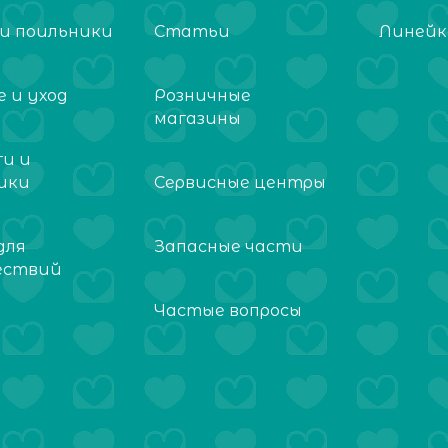
 и поильники
Статьи
Линейк
 и уход
Розничные
магазины
ги и
ики
Сервисные центры
для
Запасные части
ествий
Частые вопросы