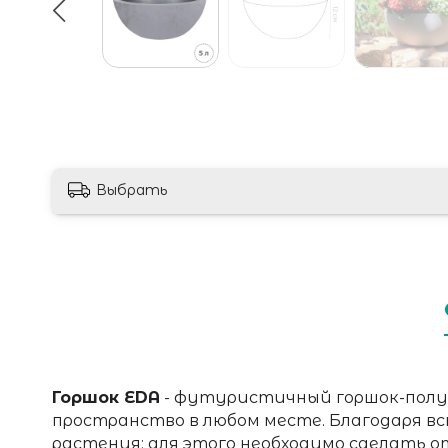
Выбрать
Горшок EDA
-
футуристичный горшок-полус
пространство в любом месте. Благодаря в
растения: для этого необходимо сделать о