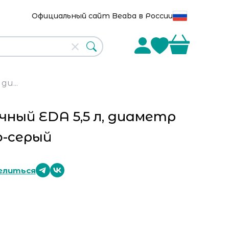
Официальный сайт Beaba в России
и...
ный EDA 5,5 л, диаметр
о-серый
елиться