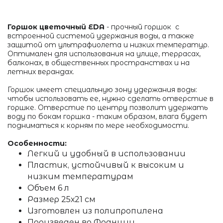
Горшок цветочный EDA
- п
рочный горшок с
встроенной системой удержания воды, а также
защитой от ультрафиолета и низких температур.
Оптимален для использования на улице, террасах,
балконах, в общественных пространствах и на
летних верандах.
Горшок имеет специальную зону удержания воды:
чтобы использовать ее, нужно сделать отверстие в
горшке. Отверстие по центру позволит удержать
воду по бокам горшка - таким образом, влага будет
подниматься к корням по мере необходимости.
Особенности:
Легкий и удобный в использовании
Пластик, устойчивый к высоким и
низким температурам
Объем 6 л
Размер 25х21 см
Изготовлен из полипропилена
Произведен во Франции