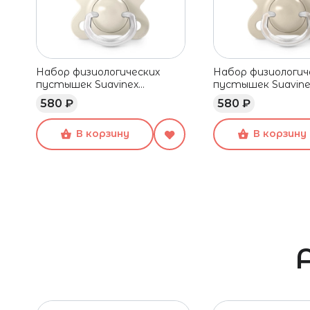
Набор физиологических
Набор физиологич
пустышек Suavinex
пустышек Suavine
бежевый, -2/2 мес, 2 шт
бежевый, -2/2 мес,
580 ₽
580 ₽
В корзину
В корзину