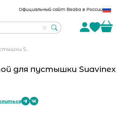
Официальный сайт Beaba в России
стышки S...
той для пустышки Suavinex
елиться