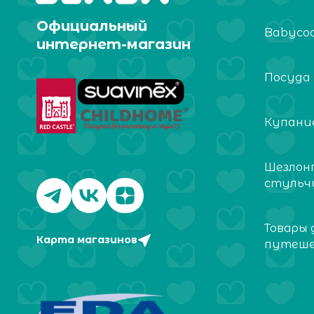
Официальный
Babyco
интернет-магазин
Посуда
Купание
Шезлон
стульч
Товары 
Карта магазинов
путеш