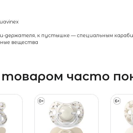
uavinex
ки-держателя, к пустышке — специальным караб
дные вещества
 товаром часто п