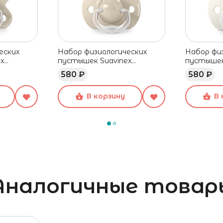
еских
Набор физиологических
Набор фи
x
пустышек Suavinex
пустышек
 2 шт
бежевый, 0-6 мес, 2 шт
бежевый, 
580 ₽
580 ₽
В корзину
В 
Аналогичные товар