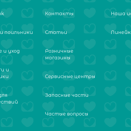
ok
Контакты
Наша и
 и поильники
Статьи
Линейк
 и уход
Розничные
магазины
ги и
ики
Сервисные центры
для
Запасные части
ествий
Частые вопросы