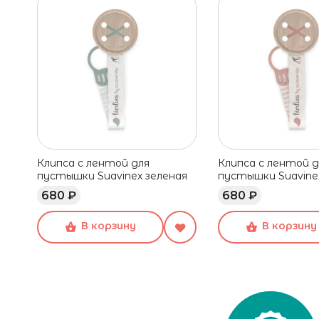
Клипса c лентой для
Клипса c лентой д
пустышки Suavinex зеленая
пустышки Suavine
680 ₽
680 ₽
В корзину
В корзину