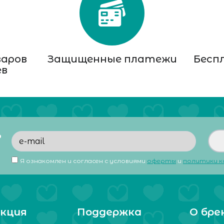
варов
Защищенные платежи
Бесп
ев
ь
Я ознакомлен и согласен с условиями
оферты
и
политики 
кция
Поддержка
О бре