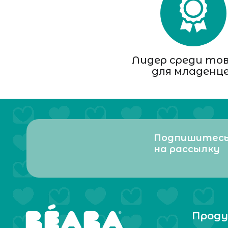
Лидер среди то
для младенц
Подпишитес
на рассылку
Проду