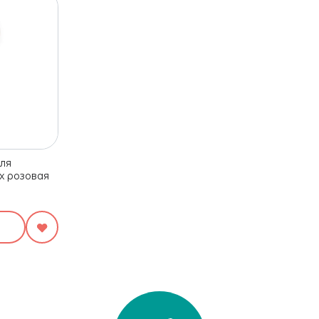
ля
x розовая