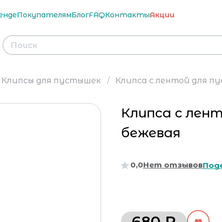
енде
Покупателям
Блог
FAQ
Контакты
Акции
Клипсы для пустышек
Клипса c лентой для пу
Клипса c лен
бежевая
0,0
Нет отзывов
Под
680 ₽