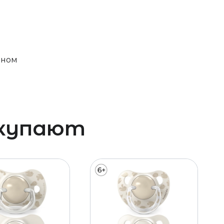
ином
окупают