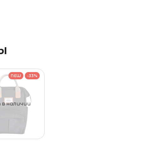
ы
NEW
-33%
 в наличии