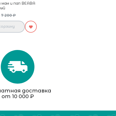
я мам и пап BEABA
рый
7 200 ₽
корзину
латная доставка
от 10 000 ₽