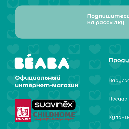
Подпишитес
на рассылку
Проду
Официальный
Babyco
интернет-магазин
Посуда
Купание