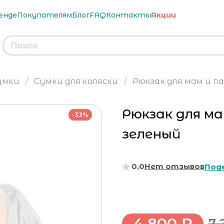
енде
Покупателям
Блог
FAQ
Контакты
Акции
умки
Сумки для коляски
Рюкзак для мам и пап
Рюкзак для ма
-33%
зеленый
0,0
Нет отзывов
Под
4 800 ₽
7 