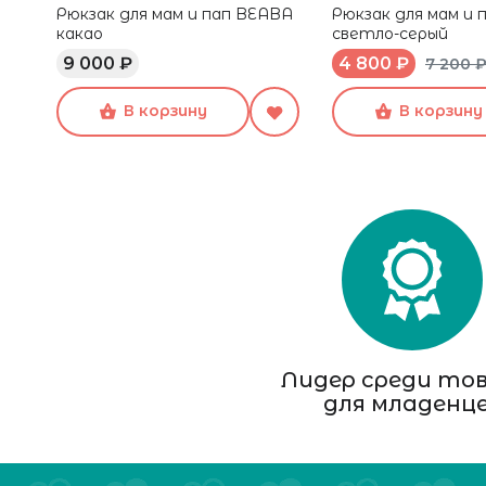
Рюкзак для мам и пап BEABA
Рюкзак для мам и
какао
светло-серый
9 000 ₽
4 800 ₽
7 200 
В корзину
В корзину
Лидер среди то
для младенц