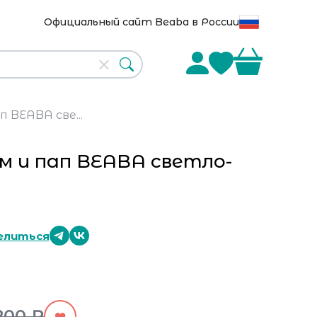
Официальный сайт Beaba в России
 BEABA све...
м и пап BEABA светло-
елиться
200 ₽