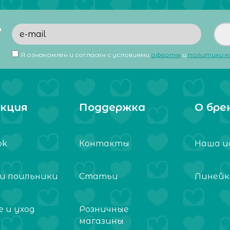
ь
Я ознакомлен и согласен с условиями
оферты
и
политики 
кция
Поддержка
О бре
ok
Контакты
Наша и
 и поильники
Статьи
Линейк
 и уход
Розничные
магазины