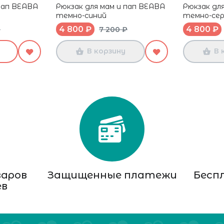
 пап BEABA
Рюкзак для мам и пап BEABA
Рюкзак дл
темно-синий
темно-се
4 800 ₽
4 800 ₽
₽
7 200 ₽
В корзину
В 
варов
Защищенные платежи
Бесп
ев