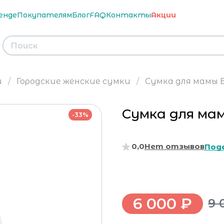
енде
Покупателям
Блог
FAQ
Контакты
Акции
и
Городские женские сумки
Сумка для мамы 
Сумка для ма
-33%
0,0
Нет отзывов
Под
6 000 ₽
9 