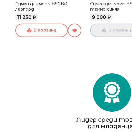
Сумка для мамы BEABA
Сумка для мамы B
леопард
темно-синяя
11 250 ₽
9 000 ₽
В корзину
В корзину
Лидер среди то
для младенц