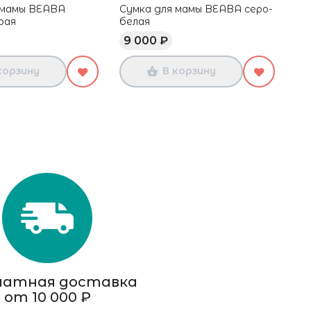
 мамы BEABA
Сумка для мамы BEABA серо-
Су
рая
белая
го
9 000 ₽
9
корзину
В корзину
латная доставка
от 10 000 ₽