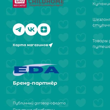
Купание
Шезлон
стульч
Товары 
Карта магазинов
путеш
Бренд-партнёр
Публичный договор-оферта
Политика обработки