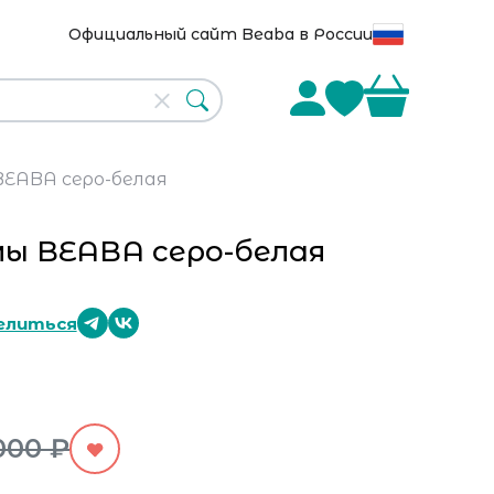
Официальный сайт Beaba в России
BEABA серо-белая
мы BEABA серо-белая
елиться
000 ₽