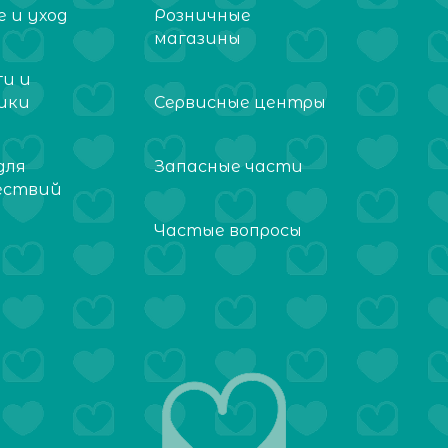
 и уход
Розничные
магазины
ги и
ики
Сервисные центры
для
Запасные части
ествий
Частые вопросы