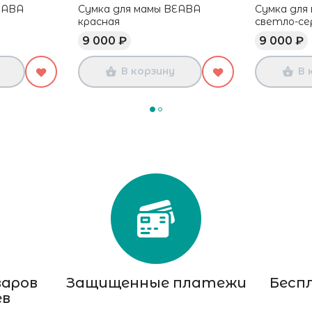
EABA
Сумка для мамы BEABA
Сумка для
красная
светло-се
9 000 ₽
9 000 ₽
В корзину
В 
варов
Защищенные платежи
Бесп
ев