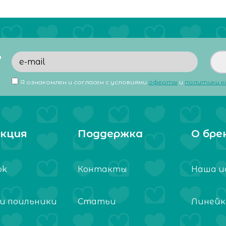
ь
Я ознакомлен и согласен с условиями
оферты
и
политики 
кция
Поддержка
О бре
ok
Контакты
Наша и
 и поильники
Статьи
Линейк