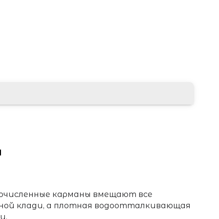
ы
очисленные карманы вмещают все
чной клади, а плотная водоотталкивающая
и.