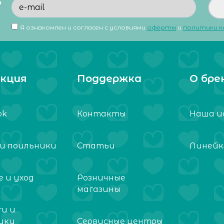
ь
Я ознакомлен и согласен с условиями
оферты
и
политики 
кция
Поддержка
О бре
ok
Контакты
Наша и
 и поильники
Статьи
Линейк
 и уход
Розничные
магазины
ги и
ики
Сервисные центры