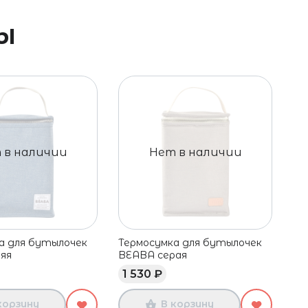
ы
 в наличии
Нет в наличии
а для бутылочек
Термосумка для бутылочек
Те
яя
BEABA серая
пи
1 530 ₽
1
корзину
В корзину