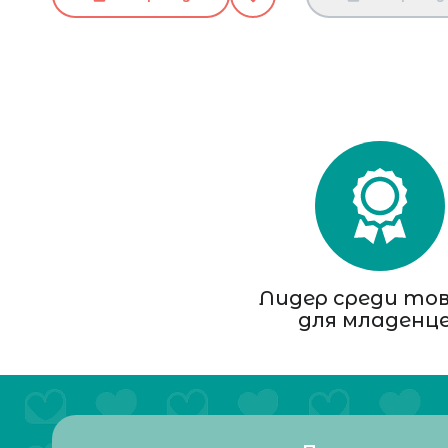
Лидер среди то
для младенц