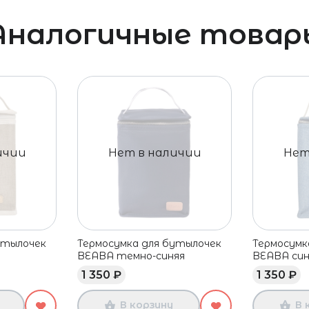
Аналогичные товар
ичии
Нет в наличии
Нет
утылочек
Термосумка для бутылочек
Термосумк
BEABA темно-синяя
BEABA син
1 350 ₽
1 350 ₽
В корзину
В 