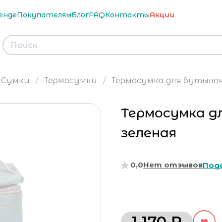
енде
Покупателям
Блог
FAQ
Контакты
Акции
Сумки
Термосумки
Термосумка для бутылоче
Термосумка д
зеленая
0,0
Нет отзывов
Под
1 170 ₽