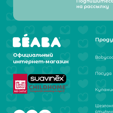
Подпишитес
на рассылку
Проду
Официальный
Babyco
интернет-магазин
Посуда
Купание
Шезлон
стульч