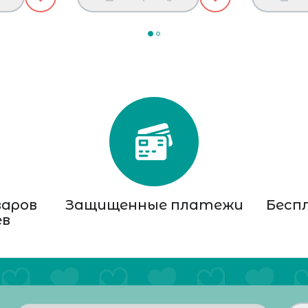
варов
Защищенные платежи
Бесп
ев