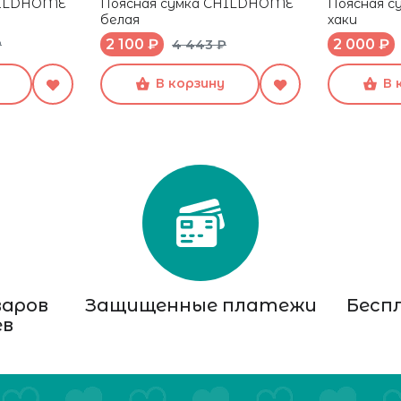
HILDHOME
Поясная сумка CHILDHOME
Поясная 
белая
хаки
2 100 ₽
2 000 ₽
₽
4 443 ₽
В корзину
В 
варов
Защищенные платежи
Бесп
ев