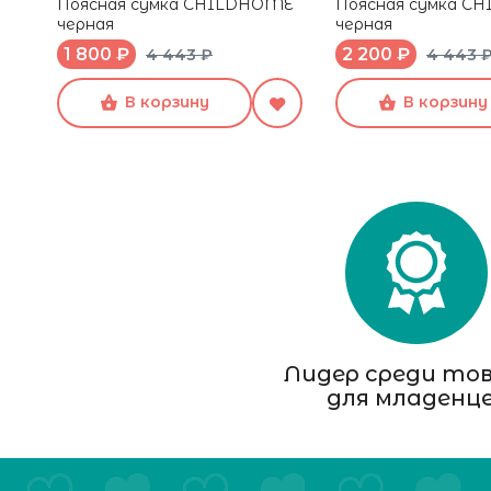
Поясная сумка CHILDHOME
Поясная сумка C
черная
черная
1 800 ₽
2 200 ₽
4 443 ₽
4 443 
В корзину
В корзину
Лидер среди то
для младенц