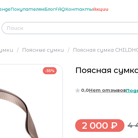
енде
Покупателям
Блог
FAQ
Контакты
Акции
умки
Поясные сумки
Поясная сумка CHILDH
Поясная сумк
-55%
0,0
Нет отзывов
Под
2 000 ₽
4 