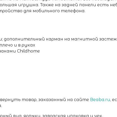
льшая игрушка. Также на задней панели есть неб
стройство для мобильного телефона.
и; дополнительный карман на магнитной застеж
 плечо и в руках
заками Childhome
 вернуть товар, заказанный на сайте
Beaba.ru
, 
я.
ный вид, ярлыки, заводская упаковка и чек.