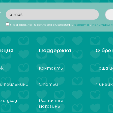
ь
Я ознакомлен и согласен с условиями
оферты
и
политики 
кция
Поддержка
О бре
ok
Контакты
Наша и
 и поильники
Статьи
Линейк
 и уход
Розничные
магазины