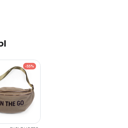
ы
-55%