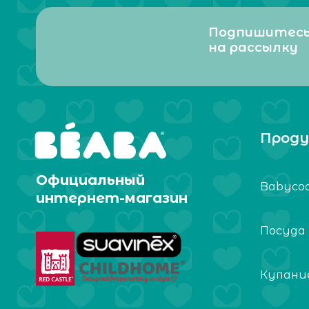
Подпишитес
на рассылку
Проду
Официальный
Babyco
интернет-магазин
Посуда
Купание