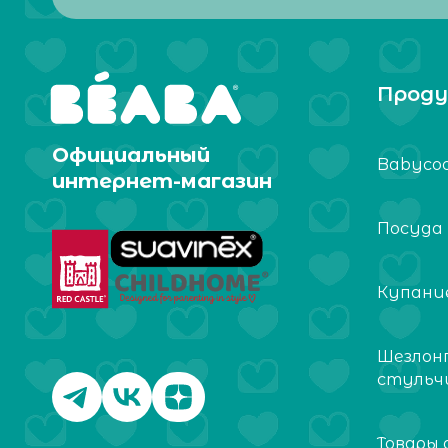
Проду
Официальный
Babyco
интернет-магазин
Посуда
Купание
Шезлон
стульч
Товары 