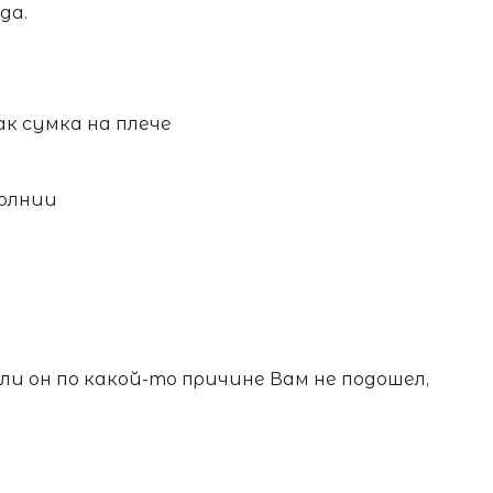
да.
ак сумка на плече
молнии
если он по какой-то причине Вам не подошел,