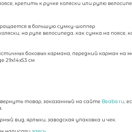
поясе, крепить к ручке коляски или рулю велосипе
евращается в большую сумку-шоппер
ляски, на руле велосипеда, как сумка на поясе, к
астичных боковых кармана, передний карман на 
де 29х14х53 см
 вернуть товар, заказанный на сайте
Beaba.ru
, 
я.
ный вид, ярлыки, заводская упаковка и чек.
мы написали
здесь.