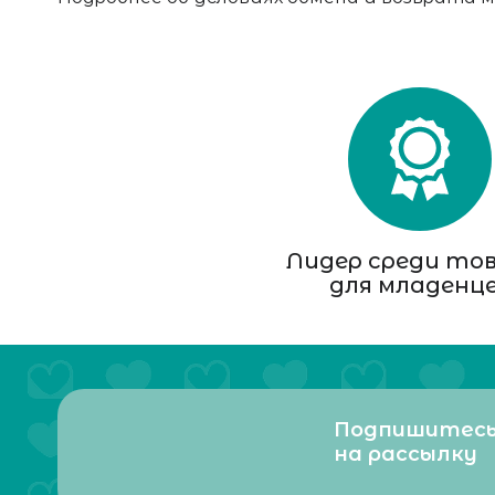
Лидер среди то
для младенц
Подпишитес
на рассылку