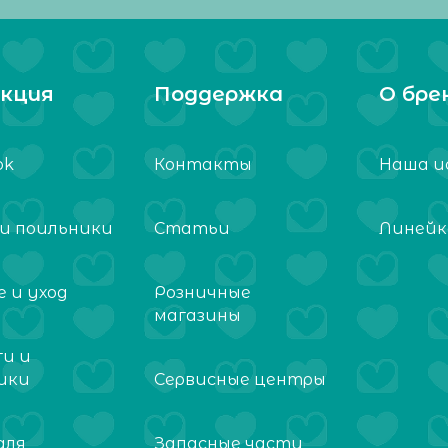
кция
Поддержка
О бре
ok
Контакты
Наша и
 и поильники
Статьи
Линейк
 и уход
Розничные
магазины
ги и
ики
Сервисные центры
для
Запасные части