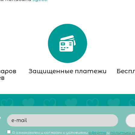
варов
Защищенные платежи
Бесп
ев
ь
Я ознакомлен и согласен с условиями
оферты
и
политики 