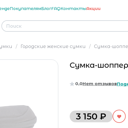
енде
Покупателям
Блог
FAQ
Контакты
Акции
умки
Городские женские сумки
Сумка-шоппер
Сумка-шоппер 
0,0
Нет отзывов
Под
3 150 ₽