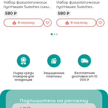
Набор физиологических
Набор физиологических
пустышек Suavinex синий,
пустышек Suavinex
18+ мес, 2 шт
бежевый, 18+ мес, 2 шт
580 ₽
580 ₽
В корзину
В корзину
Лидер среди
Защищенные
Бесплатная
товаров для
платежи
доставка от 10
младенцев
000 ₽
Подпишитесь на рассылку