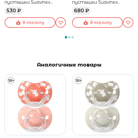
пустышки Suavinex
пустышки Suavinex
голубая
голубая
530 ₽
680 ₽
В корзину
В корзину
Аналогичные товары