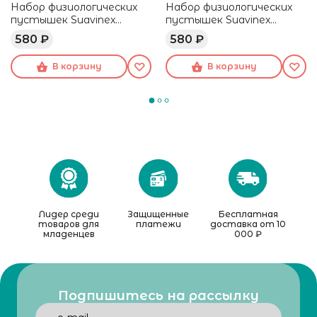
Набор физиологических
Набор физиологических
пустышек Suavinex
пустышек Suavinex
розовый, 18+ мес, 2 шт
бежевый, 18+ мес, 2 шт
580 ₽
580 ₽
В корзину
В корзину
Лидер среди
Защищенные
Бесплатная
товаров для
платежи
доставка от 10
младенцев
000 ₽
Подпишитесь на рассылку