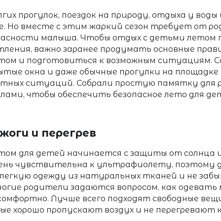
гих прогулок, поездок на природу, отдыха у воды
хе. Но вместе с этим жаркий сезон требует от р
пасности малыша. Чтобы
отдых с детьми летом
ления, важно заранее продумать основные
прав
етом
и подготовиться к возможным ситуациям. С
ытые окна и даже обычные прогулки на площадк
тных ситуаций. Собрали простую памятку для 
илами, чтобы обеспечить
безопасное лето для де
жоги и перегрев
том для детей
начинается с защиты от солнца и
ень чувствительна к ультрафиолету, поэтому д
легкую одежду из натуральных тканей и не забы
Многие родители задаются вопросом,
как одевать
комфортно. Лучше всего подходят свободные вещ
ые хорошо пропускают воздух и не перегревают 