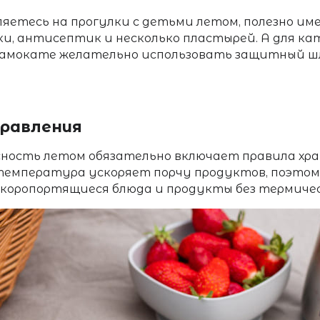
ляетесь на
прогулки с детьми летом,
полезно име
и, антисептик и несколько пластырей. А для ка
самокате желательно использовать защитный ш
равления
сность летом
обязательно включает правила хра
 температура ускоряет порчу продуктов, поэтом
скоропортящиеся блюда и продукты без термиче