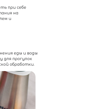
ть при себе
тания на
лем и
нения еды и воды
у для прогулок
ской обработки.