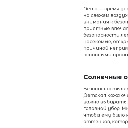
Лето — время дол
на свежем возду
внимания к безо
приятные впечат
безопасности л
насекомые, откр
причиной неприя
основными прав
Солнечные о
Безопасность ле
Детская кожа оч
важно выбирать 
головной убор. 
чтобы ему было 
оттенков, котор