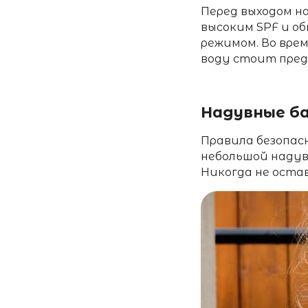
Перед выходом н
высоким SPF и об
режимом. Во вре
воду стоит пред
Надувные ба
Правила безопас
небольшой надув
Никогда не остав