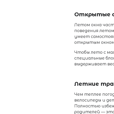
Открытые 
Летом окна час
поведения лето
умеет самостоят
открытым окном 
Чтобы
лето с м
специальные бло
выдерживает вес
Летние тр
Чем теплее погод
велосипеды и де
Полностью избеж
родителей
— это