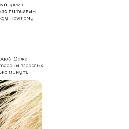
ый крем с
ь за питьевым
жду, поэтому
одой. Даже
тороны взрослых.
лько минут.