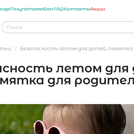
енде
Покупателям
Блог
FAQ
Контакты
Акции
тьи
Безопасность летом для детей: памятка
асность летом для 
мятка для родите