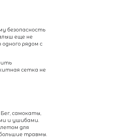
ому
безопасность
алыш еще не
 одного рядом с
вить
скитная сетка не
Бег, самокаты,
ми и ушибами.
 летом для
ебольшие травмы.