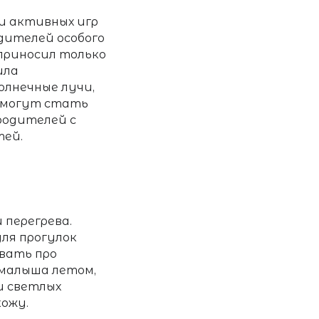
 и активных игр
одителей особого
приносил только
ила
олнечные лучи,
е могут стать
родителей с
тей
.
 перегрева.
ля прогулок
вать про
 малыша летом
,
и светлых
кожу.