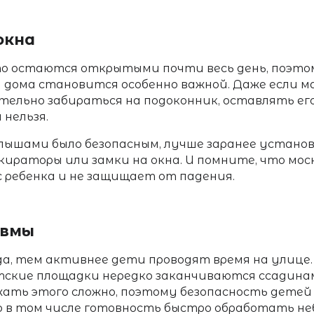
окна
то остаются открытыми почти весь день, поэт
м
дома становится особенно важной. Даже если м
ельно забираться на подоконник, оставлять его
нельзя.
алышами
было безопасным, лучше заранее устано
кираторы или замки на окна. И помните, что мо
 ребенка и не защищает от падения.
авмы
а, тем активнее дети проводят время на улице. 
тские площадки нередко заканчиваются ссадина
ать этого сложно, поэтому
безопасность детей
 в том числе готовность быстро обработать н