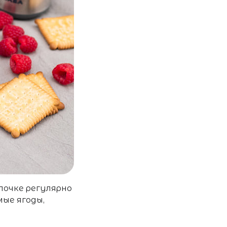
очке регулярно
мые ягоды,