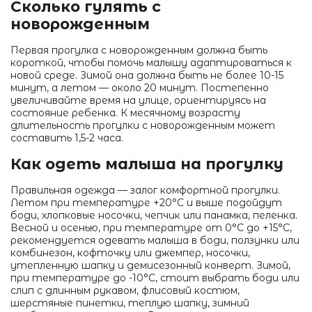
Сколько гулять с
новорожденным
Первая прогулка с новорожденным должна быть
короткой, чтобы помочь малышу адаптироваться к
новой среде. Зимой она должна быть не более 10-15
минут, а летом — около 20 минут. Постепенно
увеличивайте время на улице, ориентируясь на
состояние ребенка. К месячному возрасту
длительность прогулки с новорожденным может
составить 1,5-2 часа.
Как одеть малыша на прогулку
Правильная одежда — залог комфортной прогулки.
Летом при температуре +20°C и выше подойдут
боди, хлопковые носочки, чепчик или панамка, пеленка.
Весной и осенью, при температуре от 0°C до +15°C,
рекомендуется одевать малыша в боди, ползунки или
комбинезон, кофточку или джемпер, носочки,
утепленную шапку и демисезонный конверт. Зимой,
при температуре до -10°C, стоит выбрать боди или
слип с длинным рукавом, флисовый костюм,
шерстяные пинетки, теплую шапку, зимний