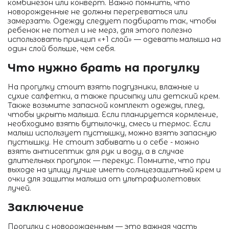
комбинезон или конверт. Важно помнить, что
новорожденные не должны перегреваться или
замерзать. Одежду следует подбирать так, чтобы
ребенок не потел и не мерз, для этого полезно
использовать принцип «+1 слой» — одевать малыша на
один слой больше, чем себя.
Что нужно брать на прогулку
На прогулку стоит взять подгузники, влажные и
сухие салфетки, а также присыпку или детский крем.
Также возьмите запасной комплект одежды, плед,
чтобы укрыть малыша. Если планируется кормление,
необходимо взять бутылочку, смесь и термос. Если
малыш использует пустышку, можно взять запасную
пустышку. Не стоит забывать и о себе - можно
взять антисептик для рук и воду, а в случае
длительных прогулок — перекус. Помните, что при
выходе на улицу лучше иметь солнцезащитный крем и
очки для защиты малыша от ультрафиолетовых
лучей.
Заключение
Прогулки с новорожденным — это важная часть