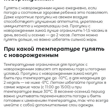
Гулять с новорожденным нужно ежедневно, если
погода и состояние здоровья ребенка это позволяют.
Даже короткие прогулки на свежем воздухе
способствуют улучшению аппетита, укреплению
иммунитета и нормализации сна. Прогулки с
новорожденным зимой лучше ограничить 1-1,5 часами в
день, весной и осенью — до 2 часов. Летом можно
гулять дольше, но важно избегать сильной жары.
При какой температуре гулять
с новорожденным
Температурные ограничения для прогулок с
новорожденным зависят от времени года и погодных
условий. Прогулки с новорожденным зимой могут
быть при температуре до -10°C, а для младенцев до
2 недель — не ниже -5°C. Летом избегайте прогулок в
самые жаркие часы (с 11:00 до 15:00) и при
температуре выше 30°C. В весенне-осенний период
важно учитывать переменчивость погоды и быть
готовым к изменениям температуры, так что всегда
имейте с собой дополнительные слои одежды.