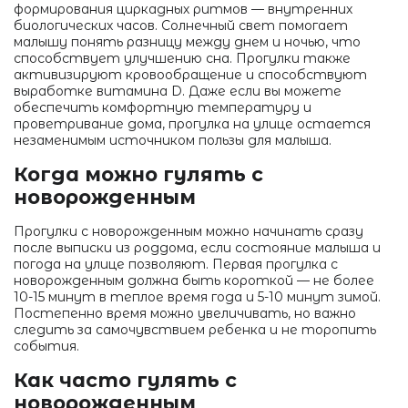
формирования циркадных ритмов — внутренних
биологических часов. Солнечный свет помогает
малышу понять разницу между днем и ночью, что
способствует улучшению сна. Прогулки также
активизируют кровообращение и способствуют
выработке витамина D. Даже если вы можете
обеспечить комфортную температуру и
проветривание дома, прогулка на улице остается
незаменимым источником пользы для малыша.
Когда можно гулять с
новорожденным
Прогулки с новорожденным можно начинать сразу
после выписки из роддома, если состояние малыша и
погода на улице позволяют. Первая прогулка с
новорожденным должна быть короткой — не более
10-15 минут в теплое время года и 5-10 минут зимой.
Постепенно время можно увеличивать, но важно
следить за самочувствием ребенка и не торопить
события.
Как часто гулять с
новорожденным