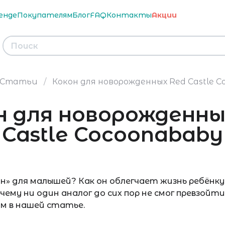
енде
Покупателям
Блог
FAQ
Контакты
Акции
Статьи
Кокон для новорожденных Red Castle 
н для новорожденны
Castle Cocoonababy
он» для малышей? Как он облегчает жизнь ребёнк
ему ни один аналог до сих пор не смог превзойт
м в нашей статье.