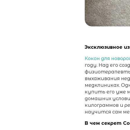
Эксклюзивное и
Кокон для новор
году. Над его со
физиотерапевты.
выхаживания нед
медклиниках. Од
купить его уже м
домашних услови
килограммов и ре
научится сам ме
В чем секрет C