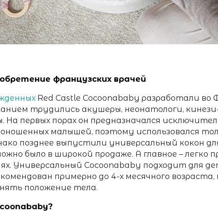
зобретение французских врачей
ожденных
Red Castle Cocoonababy разработали во 
зданием трудились акушеры, неонатологи, кинези-
 На первых порах он предназначался исключител
оношенных малышей, поэтому использовался тол
нако позднее выпустили универсальный кокон дл
ожно было в широкой продаже. А главное – легко 
ях. Универсальный Cocoonababy подходит для дет
комендован примерно до 4-х месячного возраста,
нять положение тела.
ocoonababy?