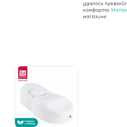
удалось превзойт
комфорта.
Матра
магазине.