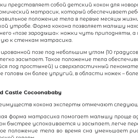
аки представляет собой детский кокон для ново
томический матрасик, который обеспечивает ре
равильное положение тела в первые месяцы жизн
кой утробе. Форма кокона позволяет малышу нах
его «позе зародыша»: ножки чуть приподняты, а 
ую к стенкам матрасика.
ированной позе под небольшим углом (10 градусов
 легко засыпает. Такое положение тела обеспеч
йся под простыней) и сверхэластичный пеномат
е головы он более упругий, в области ножек – бол
d Castle Cocoonababy
реимуществ кокона эксперты отмечают следующ
ная форма матрасика помогает малышу проще а
: он быстрее успокаивается и засыпает, легче пе
ое положение тела во время сна уменьшает ри
оской головы