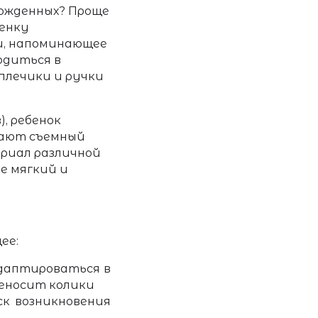
рожденных? Проще
бенку
и, напоминающее
одиться в
плечики и ручки
), ребенок
ивают съемный
ериал различной
ее мягкий и
ее:
даптироваться в
реносит колики
ск возникновения