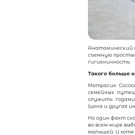
Анатомический 
съемную простын
гигиеничность.
Такого больше 
Матрасик Cocoon
семейных путеш
служить годами
(цена и другая 
Но один факт ск
во всем мире вы
малышей. И хотя 