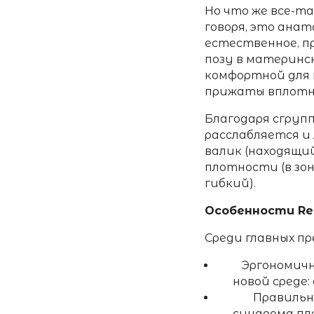
Но что же все-т
говоря, это ана
естественное, п
позу в материнс
комфортной для н
прижаты вплотн
Благодаря сгрупп
расслабляется и
валик (находящи
плотности (в зон
гибкий).
Особенности Re
Среди главных п
Эргономич
новой среде
Правильн
синдрома пл