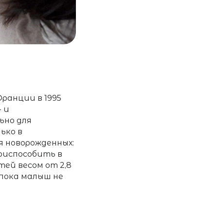
Франции в 1995
 и
ьно для
ько в
я новорожденных:
приспособить в
ей весом от 2,8
 пока малыш не