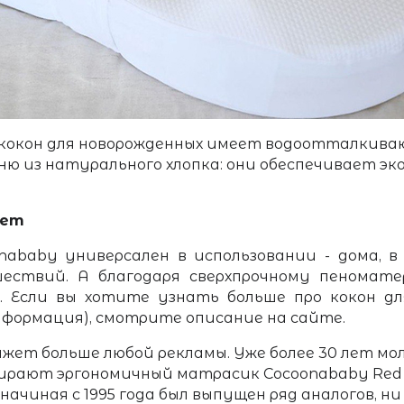
кокон для новорожденных имеет водоотталкиваю
ю из натурального хлопка: они обеспечивает эк
нет
ababy универсален в использовании - дома, в 
ествий. А благодаря сверхпрочному пеномат
.
Если вы хотите узнать больше про кокон дл
информация), смотрите описание на сайте.
ажет больше любой рекламы. Уже более 30 лет м
бирают эргономичный матрасик Cocoonababy Red C
начиная с 1995 года был выпущен ряд аналогов, ни