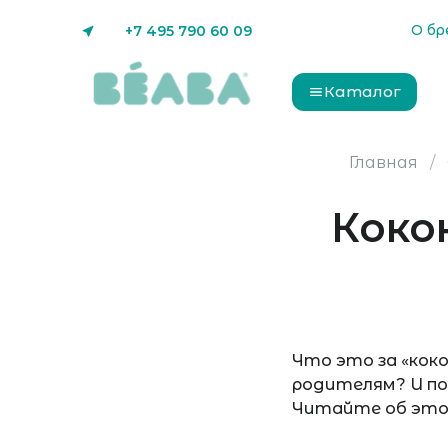
О бр
+7 495 790 60 09
Каталог
Главная
Коко
Что это за «кок
родителям? И поч
Читайте об это