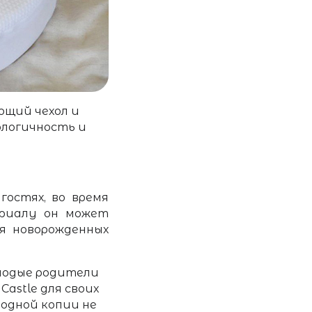
щий чехол и
ологичность и
гостях, во время
ериалу он может
я новорожденных
олодые родители
astle для своих
 одной копии не