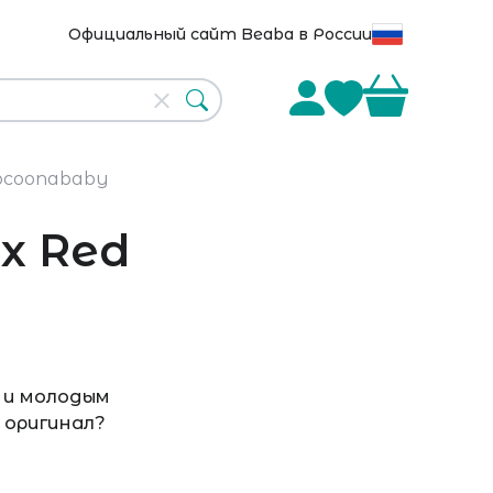
Официальный сайт Beaba в России
Cocoonababy
х Red
у и молодым
и оригинал?